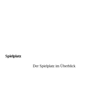
Spielplatz
Der Spielplatz im Überblick
2016 Das erste Spielgerät ist die Schaukel
2017 kommt zur Schaukel ein Karussell dazu
2017 Das neue Karussell